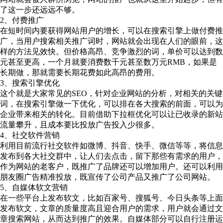
了这一步还远远不够。
2、付费推广
在短时间内要获得网站用户的增长，可以在搜索引擎上做付费推
广，当用户搜索相关推广词时，网站就会出现在人们的眼前，这
样的方法见效快。但价格高昂、竞争激烈的词，单价可以达到数
元甚至更高，一个月就要消费数千元甚至数万元RMB，如果是
长期做，那就需要长期花费如此高昂的费用。
3、搜索引擎优化
这个就是大家常见的SEO，针对企业网站的分析，对相关的关键
词，在搜索引擎做一下优化，可以排在各大搜索的前面，可以为
企业带来相关的转化。目前借助下拉框优化可以让已收录的新站
流量攀升，且成本要比投放广告投入少很多。
4、社交软件营销
利用目前流行社交软件如微博、抖音、快手、微信等等，将信息
发布到各大社交群中，让人们去点击，留下那些有需求的用户，
作为网站的老客户，既推广了品牌还可以增加用户。还可以利用
朋友圈广告精准投放，既宣传了公司产品又推广了公司网站。
5、自媒体软文营销
在一些平台上发布软文，比如百家号、搜狐号、今日头条等上面
发布软文，文章的质量度高且迎合用户的需求，用户就会通过文
章搜索网站，从而达到推广的效果。自媒体部分可以自行注册运